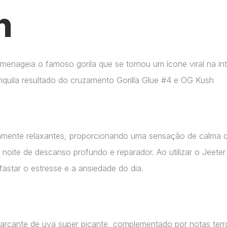
n
enageia o famoso gorila que se tornou um ícone viral na int
quila resultado do cruzamento Gorilla Glue #4 e OG Kush
mente relaxantes, proporcionando uma sensação de calma qu
 noite de descanso profundo e reparador. Ao utilizar o Jeete
astar o estresse e a ansiedade do dia.
rcante de uva super picante, complementado por notas terr