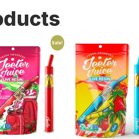
oducts
Sale!