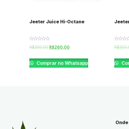
Jeeter Juice Hi-Octane
Jeete
Rated
Rated
R$
300.00
R$
260.00
R$
300.
0
0
out
out
of
of
5
5
Comprar no Whatsapp
Com
Onde