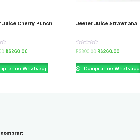
r Juice Cherry Punch
Jeeter Juice Strawnana
Rated
00
R$
260.00
R$
300.00
R$
260.00
0
out
of
5
prar no Whatsapp
Comprar no Whatsapp
 comprar: