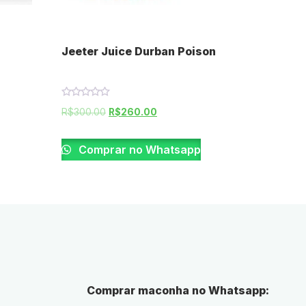
Jeeter Juice Durban Poison
Rated
R$
300.00
R$
260.00
0
out
of
5
Comprar no Whatsapp
Comprar maconha no Whatsapp: