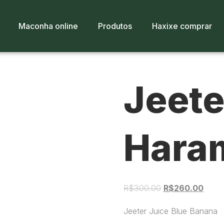
Maconha online
Produtos
Haxixe comprar
Jeete
Hara
R$
300.00
R$
260.00
Jeeter Juice Blue Banana