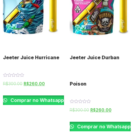
Jeeter Juice Hurricane
Jeeter Juice Durban
Rated
Poison
R$
300.00
R$
260.00
0
out
of
5
Comprar no Whatsapp
Rated
R$
300.00
R$
260.00
0
out
of
5
Comprar no Whatsapp