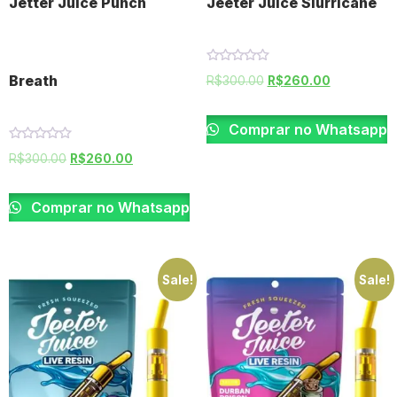
Jetter Juice Punch
Jeeter Juice Slurricane
Rated
Breath
R$
300.00
R$
260.00
0
out
of
5
Comprar no Whatsapp
Rated
R$
300.00
R$
260.00
0
out
of
5
Comprar no Whatsapp
Sale!
Sale!