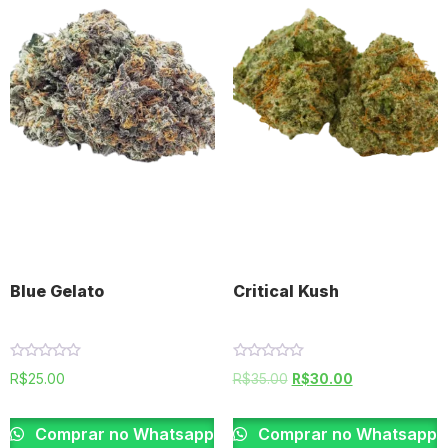
Blue Gelato
Critical Kush
Rated
Rated
R$
25.00
R$
35.00
R$
30.00
0
0
out
out
of
of
5
5
Comprar no Whatsapp
Comprar no Whatsapp