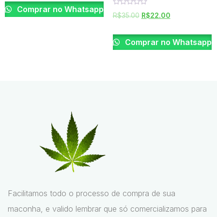
5
Comprar no Whatsapp
Rated
R$
35.00
R$
22.00
0
out
of
5
Comprar no Whatsapp
Facilitamos todo o processo de compra de sua
maconha, e valido lembrar que só comercializamos para