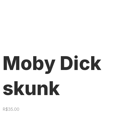
Moby Dick
skunk
R$
35.00