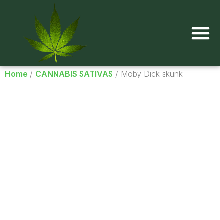
Onde comprar maconha?
Home
/
CANNABIS SATIVAS
/ Moby Dick skunk