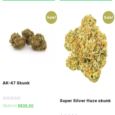
Sale!
Sale!
AK-47 Skunk
Super Silver Haze skunk
Rated
R$
46.00
R$
36.00
0
out
of