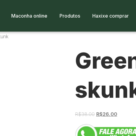
Maconha online
Produtos
Haxixe comprar
kunk
Gree
skun
R$
38.00
R$
26.00