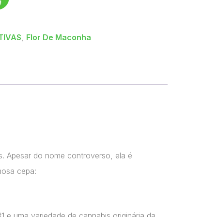
TIVAS
,
Flor De Maconha
s. Apesar do nome controverso, ela é
mosa cepa:
 e uma variedade de cannabis originária da