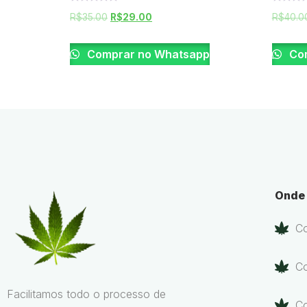
Rated
Rated
R$
35.00
R$
29.00
R$
40.0
0
0
out
out
of
of
5
5
Comprar no Whatsapp
Com
Onde
C
Co
Facilitamos todo o processo de
C