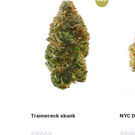
Trainwreck skunk
NYC D