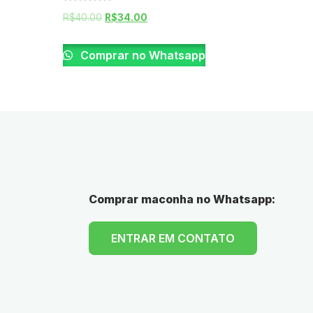
Rated
R$
40.00
R$
34.00
0
out
of
5
Comprar no Whatsapp
Comprar maconha no Whatsapp:
ENTRAR EM CONTATO