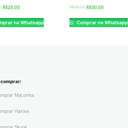
Rated
0
R$
29.00
R$
35.00
R$
30.00
0
out
of
5
prar no Whatsapp
Comprar no Whatsapp
 comprar:
omprar Maconha
mprar Haxixe
omprar Skunk