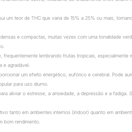
ui um teor de THC que varia de 15% a 25% ou mais, tornand
densas e compactas, muitas vezes com uma tonalidade verde v
do.
e, frequentemente lembrando frutas tropicais, especialment
 e agradável.
rcionar um efeito energético, eufórico e cerebral. Pode aum
pular para uso diurno.
ra aliviar o estresse, a ansiedade, a depressão e a fadiga.
ivo tanto em ambientes internos (indoor) quanto em ambient
 um bom rendimento.