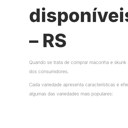
disponívei
– RS
Quando se trata de comprar maconha e skunk no
dos consumidores.
Cada variedade apresenta características e ef
algumas das variedades mais populares: