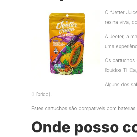
O “Jetter Jui
resina viva, c
A Jeeter, a m
uma experiênc
Os cartuchos 
líquidos THCa
Alguns dos sab
(Híbrido).
Estes cartuchos são compatíveis com baterias p
Onde posso c