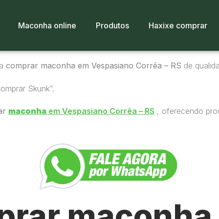
Maconha online
Produtos
Haxixe comprar
ra
comprar maconha em Vespasiano Corrêa – RS
de qualida
Comprar Skunk”.
ar
maconha
em Vespasiano Corrêa – RS
, oferecendo prod
rar maconha 