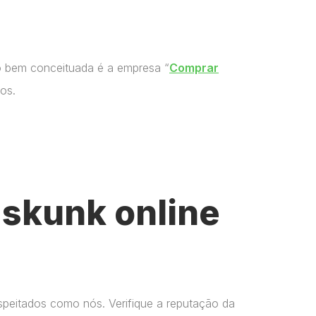
o bem conceituada é a empresa “
Comprar
os.
skunk online
espeitados como nós. Verifique a reputação da