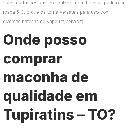
Estes cartuchos são compatíveis com baterias padrão de
rosca 510, o que os torna versáteis para uso com
diversas baterias de vape​ (hyperwolf)​.
Onde posso
comprar
maconha de
qualidade em
Tupiratins – TO?