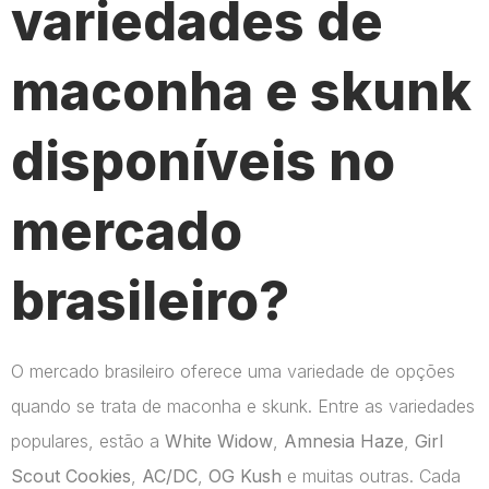
variedades de
maconha e skunk
disponíveis no
mercado
brasileiro?
O mercado brasileiro oferece uma variedade de opções
quando se trata de maconha e skunk. Entre as variedades
populares, estão a
White Widow
,
Amnesia Haze
,
Girl
Scout Cookies
,
AC/DC
,
OG Kush
e muitas outras. Cada