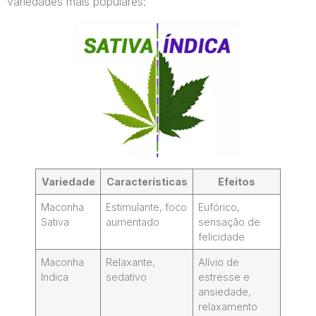
variedades mais populares:
Variedade
Características
Efeitos
Maconha
Estimulante, foco
Eufórico,
Sativa
aumentado
sensação de
felicidade
Maconha
Relaxante,
Alívio de
Indica
sedativo
estresse e
ansiedade,
relaxamento