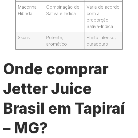
Maconha
Combinação de
Varia de acordo
Híbrida
Sativa e Indica
com a
proporção
Sativa-Indica
Skunk
Potente,
Efeito intenso,
aromático
duradouro
Onde comprar
Jetter Juice
Brasil em Tapiraí
– MG?