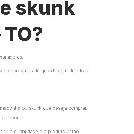
e skunk
– TO?
nsumidores.
e de produtos de qualidade, incluindo as
a maconha ou skunk que deseja comprar.
do sabor.
r se a quantidade e o produto estão