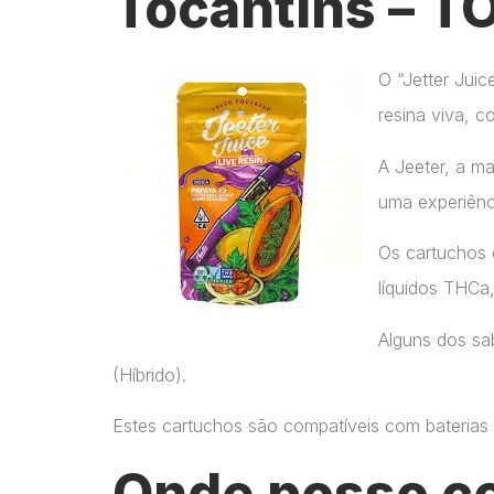
Tocantins – T
O “Jetter Jui
resina viva, c
A Jeeter, a m
uma experiênc
Os cartuchos 
líquidos THCa
Alguns dos sab
(Híbrido).
Estes cartuchos são compatíveis com baterias p
Onde posso c