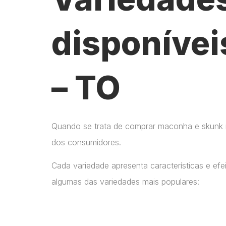
disponívei
– TO
Quando se trata de comprar maconha e skunk no
dos consumidores.
Cada variedade apresenta características e ef
algumas das variedades mais populares: