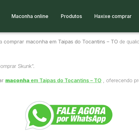
Maconha online
Produtos
Haxixe comprar
ra
comprar maconha em Taipas do Tocantins – TO
de qualid
Comprar Skunk”.
ar
maconha
em Taipas do Tocantins – TO
, oferecendo pr