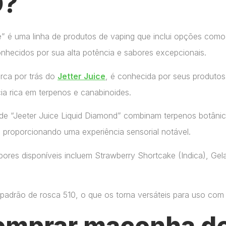
O?
ce” é uma linha de produtos de vaping que inclui opções como
onhecidos por sua alta potência e sabores excepcionais.
arca por trás do
Jetter Juice
, é conhecida por seus produtos
ia rica em terpenos e canabinoides.
de “Jeeter Juice Liquid Diamond” combinam terpenos botânic
, proporcionando uma experiência sensorial notável.
ores disponíveis incluem Strawberry Shortcake (Indica), Gelat
adrão de rosca 510, o que os torna versáteis para uso com di
omprar maconha de