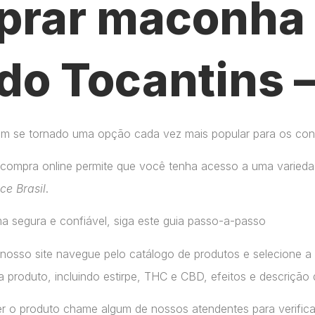
rar maconha 
do Tocantins 
tem se tornado uma opção cada vez mais popular para os co
compra online permite que você tenha acesso a uma variedad
ice Brasil
.
a segura e confiável, siga este guia passo-a-passo
 nosso site navegue pelo catálogo de produtos e selecione 
 produto, incluindo estirpe, THC e CBD, efeitos e descrição 
r o produto chame algum de nossos atendentes para verifica