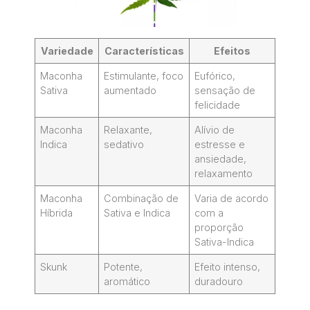
Variedade
Características
Efeitos
Maconha
Estimulante, foco
Eufórico,
Sativa
aumentado
sensação de
felicidade
Maconha
Relaxante,
Alívio de
Indica
sedativo
estresse e
ansiedade,
relaxamento
Maconha
Combinação de
Varia de acordo
Híbrida
Sativa e Indica
com a
proporção
Sativa-Indica
Skunk
Potente,
Efeito intenso,
aromático
duradouro