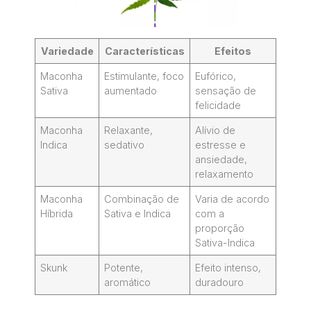
Variedade
Características
Efeitos
Maconha
Estimulante, foco
Eufórico,
Sativa
aumentado
sensação de
felicidade
Maconha
Relaxante,
Alívio de
Indica
sedativo
estresse e
ansiedade,
relaxamento
Maconha
Combinação de
Varia de acordo
Híbrida
Sativa e Indica
com a
proporção
Sativa-Indica
Skunk
Potente,
Efeito intenso,
aromático
duradouro