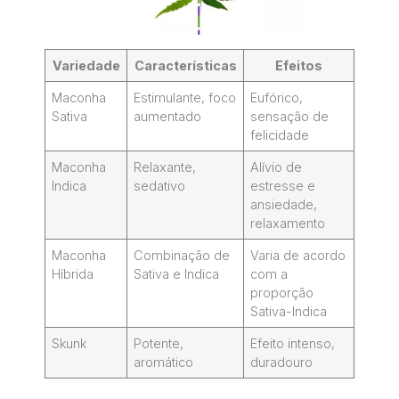
Variedade
Características
Efeitos
Maconha
Estimulante, foco
Eufórico,
Sativa
aumentado
sensação de
felicidade
Maconha
Relaxante,
Alívio de
Indica
sedativo
estresse e
ansiedade,
relaxamento
Maconha
Combinação de
Varia de acordo
Híbrida
Sativa e Indica
com a
proporção
Sativa-Indica
Skunk
Potente,
Efeito intenso,
aromático
duradouro