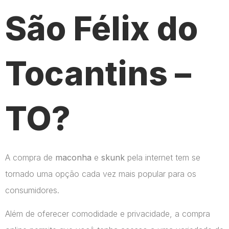
São Félix do
Tocantins –
TO?
A compra de
maconha
e
skunk
pela internet tem se
tornado uma opção cada vez mais popular para os
consumidores.
Além de oferecer comodidade e privacidade, a compra