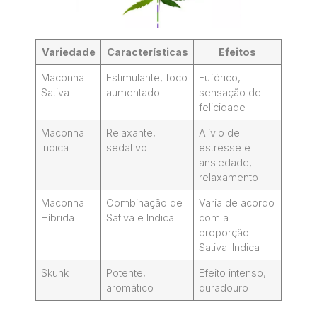
Variedade
Características
Efeitos
Maconha
Estimulante, foco
Eufórico,
Sativa
aumentado
sensação de
felicidade
Maconha
Relaxante,
Alívio de
Indica
sedativo
estresse e
ansiedade,
relaxamento
Maconha
Combinação de
Varia de acordo
Híbrida
Sativa e Indica
com a
proporção
Sativa-Indica
Skunk
Potente,
Efeito intenso,
aromático
duradouro