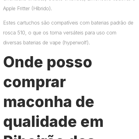
Apple Fritter (Híbrido).
Estes cartuchos são compatíveis com baterias padrão de
rosca 510, o que os torna versáteis para uso com
diversas baterias de vape​ (hyperwolf)​.
Onde posso
comprar
maconha de
qualidade em