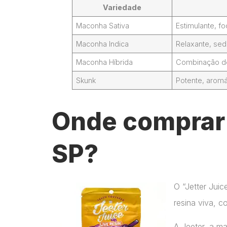
Variedade
Maconha Sativa
Estimulante, 
Maconha Indica
Relaxante, sed
Maconha Híbrida
Combinação de 
Skunk
Potente, aromá
Onde comprar J
SP?
O “Jetter Jui
resina viva, c
A Jeeter, a m