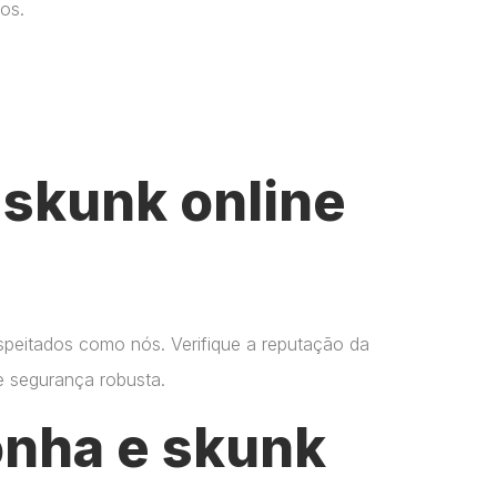
os.
skunk online
espeitados como nós. Verifique a reputação da
 e segurança robusta.
onha e skunk