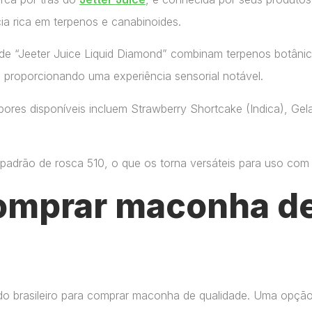
ia rica em terpenos e canabinoides.
de “Jeeter Juice Liquid Diamond” combinam terpenos botânic
, proporcionando uma experiência sensorial notável.
ores disponíveis incluem Strawberry Shortcake (Indica), Gelat
adrão de rosca 510, o que os torna versáteis para uso com di
omprar maconha de
do brasileiro para comprar maconha de qualidade. Uma opçã