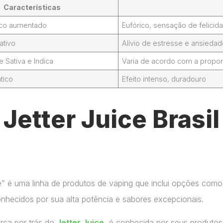
Características
foco aumentado
Eufórico, sensação de felicid
ativo
Alívio de estresse e ansieda
Sativa e Indica
Varia de acordo com a propor
tico
Efeito intenso, duradouro
etter Juice Brasil
ce” é uma linha de produtos de vaping que inclui opções como
onhecidos por sua alta potência e sabores excepcionais.
arca por trás do
Jetter Juice
, é conhecida por seus produtos