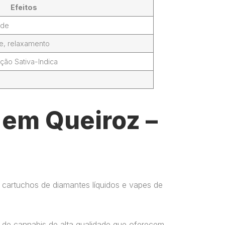
Efeitos
ade
de, relaxamento
ção Sativa-Indica
 em Queiroz –
 cartuchos de diamantes líquidos e vapes de
 de cannabis de alta qualidade que oferecem