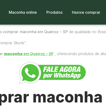
Maconha online
Produtos
Haxixe comprar
ra
comprar maconha em Queiroz – SP
de qualidade no Brasi
Comprar Skunk”.
ar
maconha
em Queiroz – SP
, oferecendo produtos de alta
rar maconha 