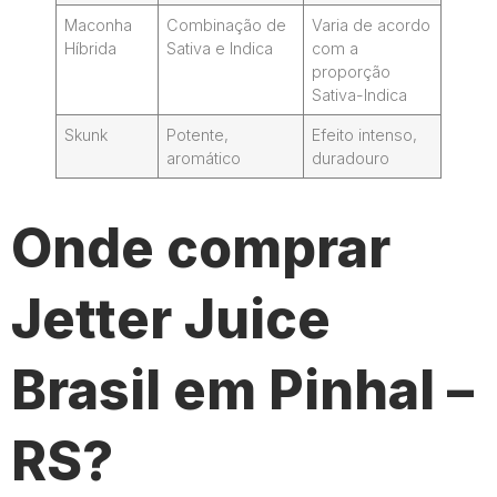
Maconha
Combinação de
Varia de acordo
Híbrida
Sativa e Indica
com a
proporção
Sativa-Indica
Skunk
Potente,
Efeito intenso,
aromático
duradouro
Onde comprar
Jetter Juice
Brasil em Pinhal –
RS?