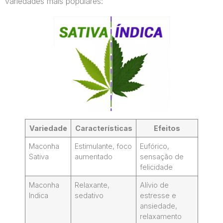
variedades mais populares:
Variedade
Características
Efeitos
Maconha
Estimulante, foco
Eufórico,
Sativa
aumentado
sensação de
felicidade
Maconha
Relaxante,
Alívio de
Indica
sedativo
estresse e
ansiedade,
relaxamento