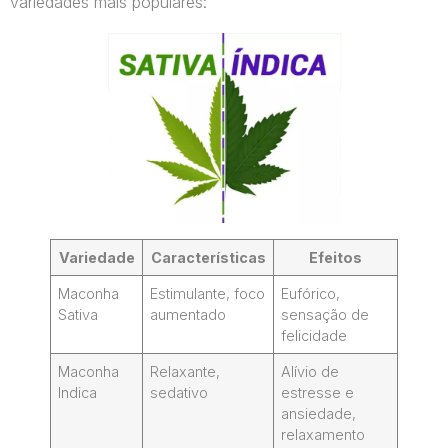
variedades mais populares:
Variedade
Características
Efeitos
Maconha
Estimulante, foco
Eufórico,
Sativa
aumentado
sensação de
felicidade
Maconha
Relaxante,
Alívio de
Indica
sedativo
estresse e
ansiedade,
relaxamento