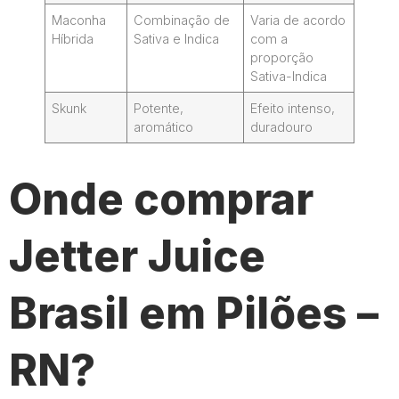
Maconha
Combinação de
Varia de acordo
Híbrida
Sativa e Indica
com a
proporção
Sativa-Indica
Skunk
Potente,
Efeito intenso,
aromático
duradouro
Onde comprar
Jetter Juice
Brasil em Pilões –
RN?