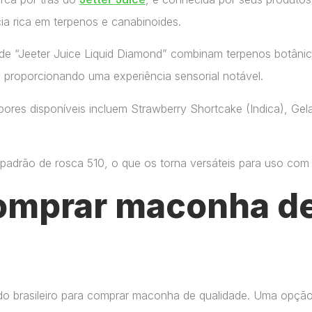
ia rica em terpenos e canabinoides.
de “Jeeter Juice Liquid Diamond” combinam terpenos botânic
, proporcionando uma experiência sensorial notável.
ores disponíveis incluem Strawberry Shortcake (Indica), Gelat
adrão de rosca 510, o que os torna versáteis para uso com di
omprar maconha de
do brasileiro para comprar maconha de qualidade. Uma opçã