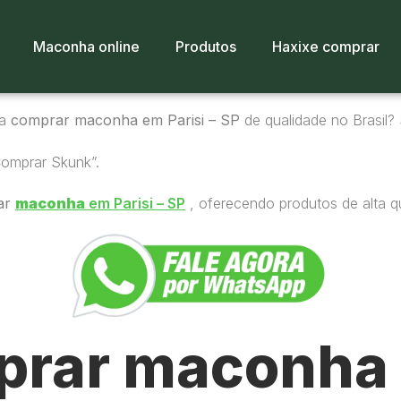
Maconha online
Produtos
Haxixe comprar
ra
comprar maconha em Parisi – SP
de qualidade no Brasil? 
Comprar Skunk”.
ar
maconha
em Parisi – SP
, oferecendo produtos de alta q
rar maconha 