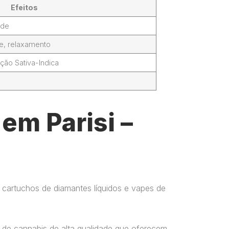
Efeitos
ade
de, relaxamento
ção Sativa-Indica
em Parisi –
 cartuchos de diamantes líquidos e vapes de
 de cannabis de alta qualidade que oferecem