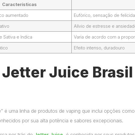
Características
foco aumentado
Eufórico, sensação de felicid
ativo
Alívio de estresse e ansieda
Sativa e Indica
Varia de acordo com a propor
tico
Efeito intenso, duradouro
etter Juice Brasil 
ce” é uma linha de produtos de vaping que inclui opções como
onhecidos por sua alta potência e sabores excepcionais.
arca por trás do
Jetter Juice
, é conhecida por seus produtos