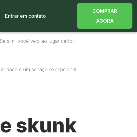
COMPRAR
Entrar em contato
AGORA
Se sim, você veio ao lugar certo!
ualidade e um serviço excepcional.
e skunk