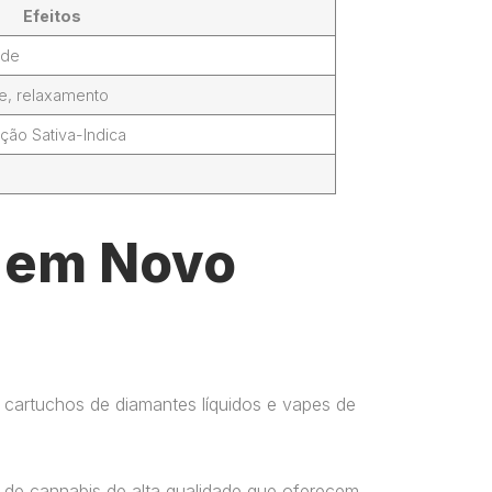
Efeitos
ade
de, relaxamento
ção Sativa-Indica
l em Novo
 cartuchos de diamantes líquidos e vapes de
 de cannabis de alta qualidade que oferecem