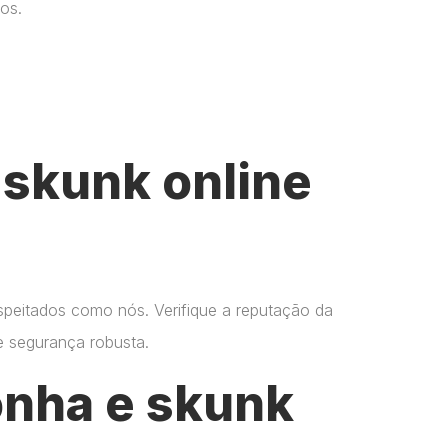
os.
skunk online
espeitados como nós. Verifique a reputação da
 e segurança robusta.
onha e skunk