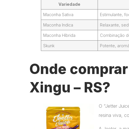
Variedade
Maconha Sativa
Estimulante, 
Maconha Indica
Relaxante, sed
Maconha Híbrida
Combinação de 
Skunk
Potente, aromá
Onde comprar 
Xingu – RS?
O “Jetter Jui
resina viva, c
A Jeeter, a m