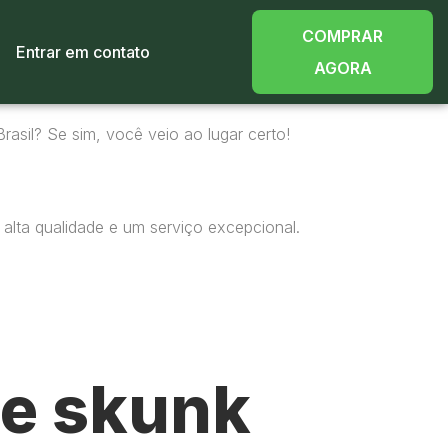
COMPRAR
Entrar em contato
AGORA
rasil? Se sim, você veio ao lugar certo!
alta qualidade e um serviço excepcional.
e skunk