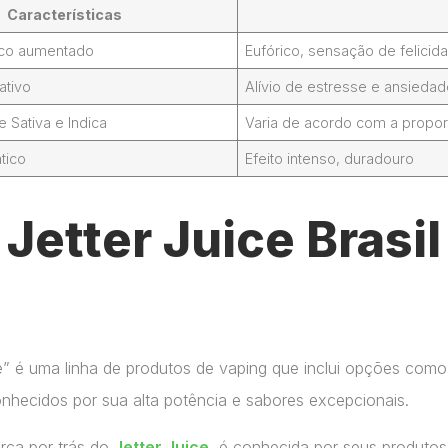
Características
foco aumentado
Eufórico, sensação de felicid
ativo
Alívio de estresse e ansieda
Sativa e Indica
Varia de acordo com a propor
tico
Efeito intenso, duradouro
Jetter Juice Brasi
ce” é uma linha de produtos de vaping que inclui opções como
onhecidos por sua alta potência e sabores excepcionais.
arca por trás do
Jetter Juice
, é conhecida por seus produtos