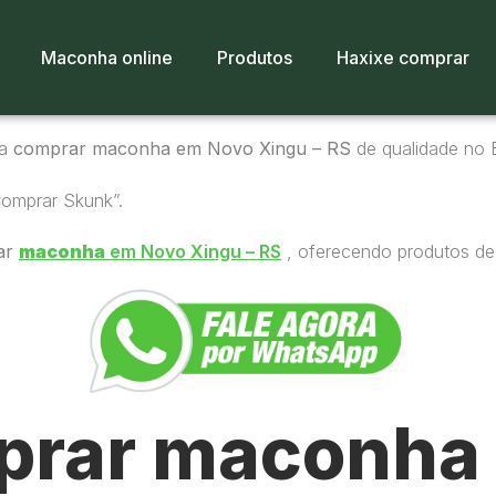
Maconha online
Produtos
Haxixe comprar
ra
comprar maconha em Novo Xingu – RS
de qualidade no B
Comprar Skunk”.
ar
maconha
em Novo Xingu – RS
, oferecendo produtos de 
rar maconha 