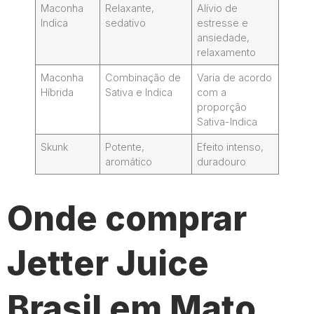
Maconha
Relaxante,
Alívio de
Indica
sedativo
estresse e
ansiedade,
relaxamento
Maconha
Combinação de
Varia de acordo
Híbrida
Sativa e Indica
com a
proporção
Sativa-Indica
Skunk
Potente,
Efeito intenso,
aromático
duradouro
Onde comprar
Jetter Juice
Brasil em Mato