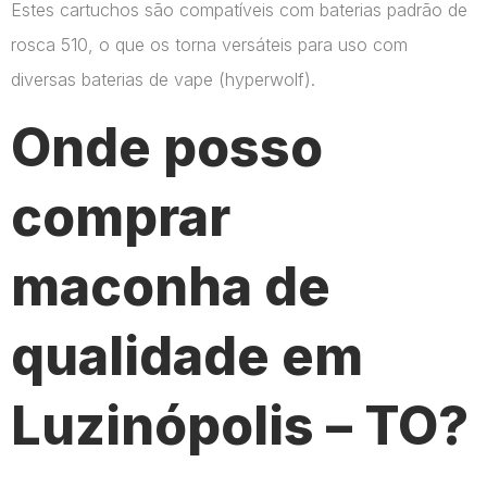
Estes cartuchos são compatíveis com baterias padrão de
rosca 510, o que os torna versáteis para uso com
diversas baterias de vape​ (hyperwolf)​.
Onde posso
comprar
maconha de
qualidade em
Luzinópolis – TO?