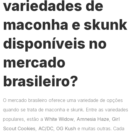
variedades de
maconha e skunk
disponíveis no
mercado
brasileiro?
O mercado brasileiro oferece uma variedade de opções
quando se trata de maconha e skunk. Entre as variedades
populares, estão a
White Widow
,
Amnesia Haze
,
Girl
Scout Cookies
,
AC/DC
,
OG Kush
e muitas outras. Cada