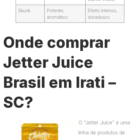
Skunk
Potente,
Efeito intenso,
aromático
duradouro
Onde comprar
Jetter Juice
Brasil em Irati –
SC?
O “Jetter Juice” é uma
linha de produtos de