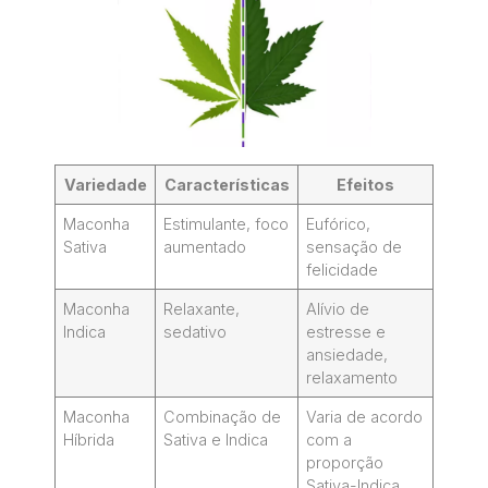
Variedade
Características
Efeitos
Maconha
Estimulante, foco
Eufórico,
Sativa
aumentado
sensação de
felicidade
Maconha
Relaxante,
Alívio de
Indica
sedativo
estresse e
ansiedade,
relaxamento
Maconha
Combinação de
Varia de acordo
Híbrida
Sativa e Indica
com a
proporção
Sativa-Indica