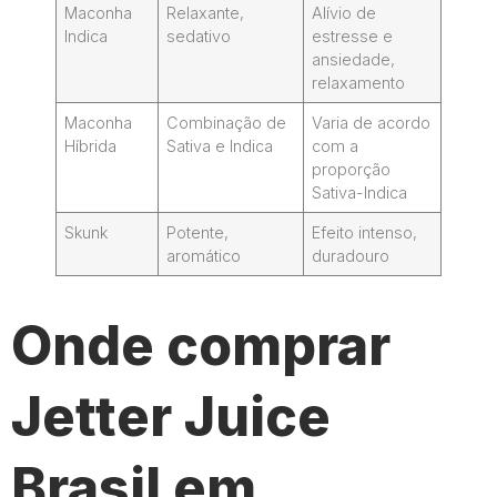
Maconha
Relaxante,
Alívio de
Indica
sedativo
estresse e
ansiedade,
relaxamento
Maconha
Combinação de
Varia de acordo
Híbrida
Sativa e Indica
com a
proporção
Sativa-Indica
Skunk
Potente,
Efeito intenso,
aromático
duradouro
Onde comprar
Jetter Juice
Brasil em