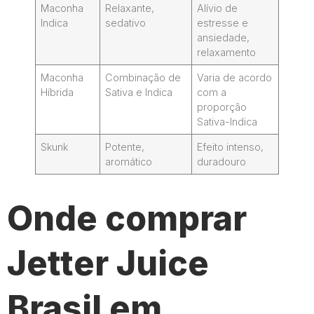
Maconha
Relaxante,
Alívio de
Indica
sedativo
estresse e
ansiedade,
relaxamento
Maconha
Combinação de
Varia de acordo
Híbrida
Sativa e Indica
com a
proporção
Sativa-Indica
Skunk
Potente,
Efeito intenso,
aromático
duradouro
Onde comprar
Jetter Juice
Brasil em