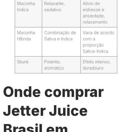
Maconha
Relaxante,
Alívio de
Indica
sedativo
estresse e
ansiedade,
relaxamento
Maconha
Combinação de
Varia de acordo
Híbrida
Sativa e Indica
com a
proporção
Sativa-Indica
Skunk
Potente,
Efeito intenso,
aromático
duradouro
Onde comprar
Jetter Juice
Brasil em