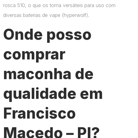
rosca 510, o que os torna versáteis para uso com
diversas baterias de vape​ (hyperwolf)​.
Onde posso
comprar
maconha de
qualidade em
Francisco
Macedo – PI?