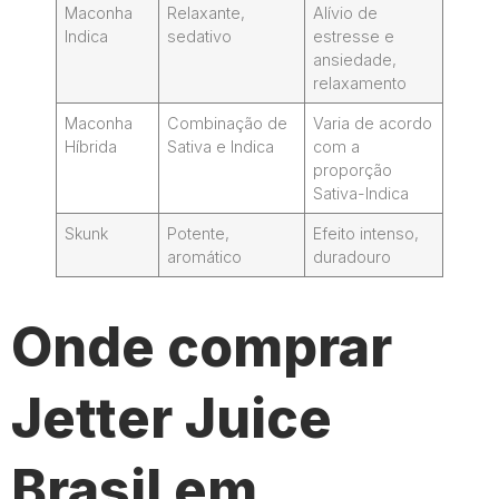
Maconha
Relaxante,
Alívio de
Indica
sedativo
estresse e
ansiedade,
relaxamento
Maconha
Combinação de
Varia de acordo
Híbrida
Sativa e Indica
com a
proporção
Sativa-Indica
Skunk
Potente,
Efeito intenso,
aromático
duradouro
Onde comprar
Jetter Juice
Brasil em