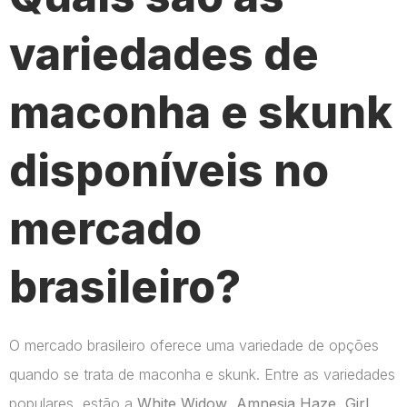
variedades de
maconha e skunk
disponíveis no
mercado
brasileiro?
O mercado brasileiro oferece uma variedade de opções
quando se trata de maconha e skunk. Entre as variedades
populares, estão a
White Widow
,
Amnesia Haze
,
Girl