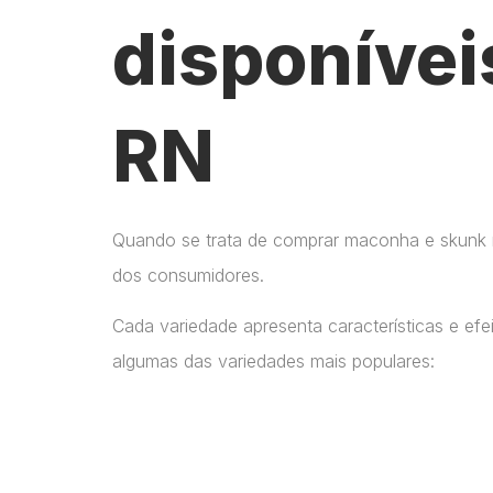
disponívei
RN
Quando se trata de comprar maconha e skunk no
dos consumidores.
Cada variedade apresenta características e ef
algumas das variedades mais populares: