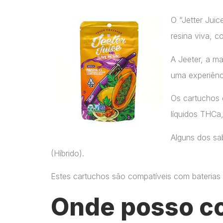
O “Jetter Jui
resina viva, c
A Jeeter, a m
uma experiênc
Os cartuchos 
líquidos THCa
Alguns dos sab
(Híbrido).
Estes cartuchos são compatíveis com baterias p
Onde posso c