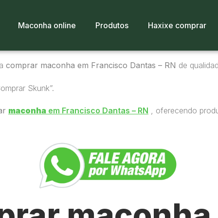
Maconha online
Produtos
Haxixe comprar
ra
comprar maconha em Francisco Dantas – RN
de qualidad
Comprar Skunk”.
ar
maconha
em Francisco Dantas – RN
, oferecendo produ
rar maconha 