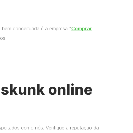
o bem conceituada é a empresa “
Comprar
os.
skunk online
espeitados como nós. Verifique a reputação da