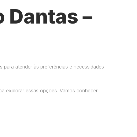
o Dantas –
s para atender às preferências e necessidades
usca explorar essas opções. Vamos conhecer