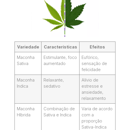
Variedade
Características
Efeitos
Maconha
Estimulante, foco
Eufórico,
Sativa
aumentado
sensação de
felicidade
Maconha
Relaxante,
Alívio de
Indica
sedativo
estresse e
ansiedade,
relaxamento
Maconha
Combinação de
Varia de acordo
Híbrida
Sativa e Indica
com a
proporção
Sativa-Indica