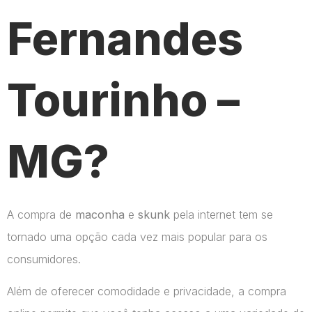
Fernandes
Tourinho –
MG?
A compra de
maconha
e
skunk
pela internet tem se
tornado uma opção cada vez mais popular para os
consumidores.
Além de oferecer comodidade e privacidade, a compra