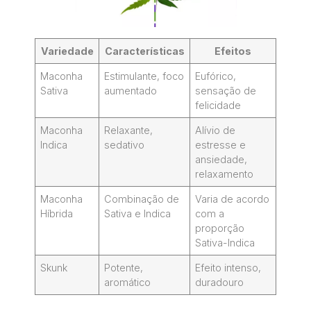
Variedade
Características
Efeitos
Maconha
Estimulante, foco
Eufórico,
Sativa
aumentado
sensação de
felicidade
Maconha
Relaxante,
Alívio de
Indica
sedativo
estresse e
ansiedade,
relaxamento
Maconha
Combinação de
Varia de acordo
Híbrida
Sativa e Indica
com a
proporção
Sativa-Indica
Skunk
Potente,
Efeito intenso,
aromático
duradouro