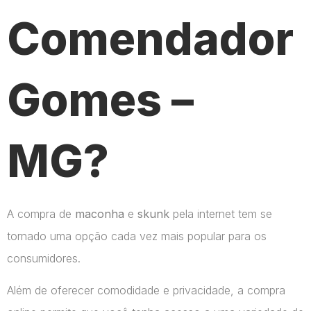
Comendador
Gomes –
MG?
A compra de
maconha
e
skunk
pela internet tem se
tornado uma opção cada vez mais popular para os
consumidores.
Além de oferecer comodidade e privacidade, a compra