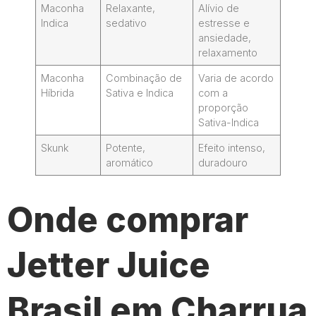
Maconha
Relaxante,
Alívio de
Indica
sedativo
estresse e
ansiedade,
relaxamento
Maconha
Combinação de
Varia de acordo
Híbrida
Sativa e Indica
com a
proporção
Sativa-Indica
Skunk
Potente,
Efeito intenso,
aromático
duradouro
Onde comprar
Jetter Juice
Brasil em Charrua