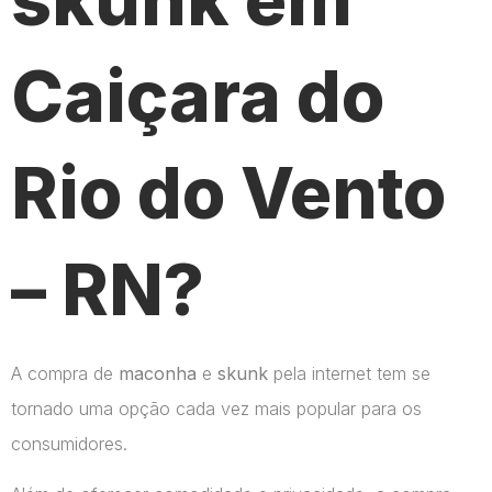
Caiçara do
Rio do Vento
– RN?
A compra de
maconha
e
skunk
pela internet tem se
tornado uma opção cada vez mais popular para os
consumidores.