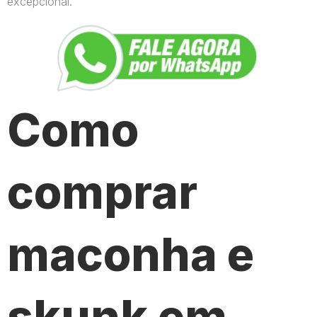
excepcional.
Como
comprar
maconha e
skunk em