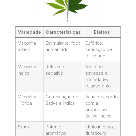
Variedade
Características
Efeitos
Maconha
Estimulante, foco
Eufórico,
Sativa
aumentado
sensação de
felicidade
Maconha
Relaxante,
Alívio de
Indica
sedativo
estresse e
ansiedade,
relaxamento
Maconha
Combinação de
Varia de acordo
Híbrida
Sativa e Indica
com a
proporção
Sativa-Indica
Skunk
Potente,
Efeito intenso,
aromático
duradouro