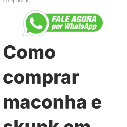
excepcional.
Como
comprar
maconha e
skunk em