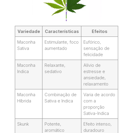
Variedade
Características
Efeitos
Maconha
Estimulante, foco
Eufórico,
Sativa
aumentado
sensação de
felicidade
Maconha
Relaxante,
Alívio de
Indica
sedativo
estresse e
ansiedade,
relaxamento
Maconha
Combinação de
Varia de acordo
Híbrida
Sativa e Indica
com a
proporção
Sativa-Indica
Skunk
Potente,
Efeito intenso,
aromático
duradouro