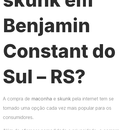
Benjamin
Constant do
Sul – RS?
A compra de
maconha
e
skunk
pela internet tem se
tornado uma opção cada vez mais popular para os
consumidores.