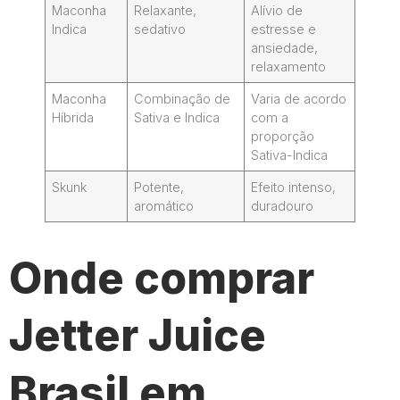
Maconha
Relaxante,
Alívio de
Indica
sedativo
estresse e
ansiedade,
relaxamento
Maconha
Combinação de
Varia de acordo
Híbrida
Sativa e Indica
com a
proporção
Sativa-Indica
Skunk
Potente,
Efeito intenso,
aromático
duradouro
Onde comprar
Jetter Juice
Brasil em