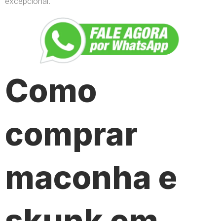
excepcional.
Como
comprar
maconha e
skunk em