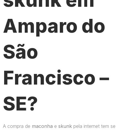
Amparo do
São
Francisco –
SE?
A compra de
maconha
e
skunk
pela internet tem se