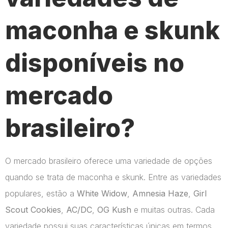
maconha e skunk
disponíveis no
mercado
brasileiro?
O mercado brasileiro oferece uma variedade de opções
quando se trata de maconha e skunk. Entre as variedades
populares, estão a
White Widow
,
Amnesia Haze
,
Girl
Scout Cookies
,
AC/DC
,
OG Kush
e muitas outras. Cada
variedade possui suas características únicas em termos