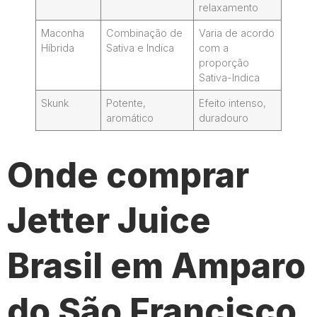
relaxamento
Maconha
Combinação de
Varia de acordo
Híbrida
Sativa e Indica
com a
proporção
Sativa-Indica
Skunk
Potente,
Efeito intenso,
aromático
duradouro
Onde comprar
Jetter Juice
Brasil em Amparo
do São Francisco