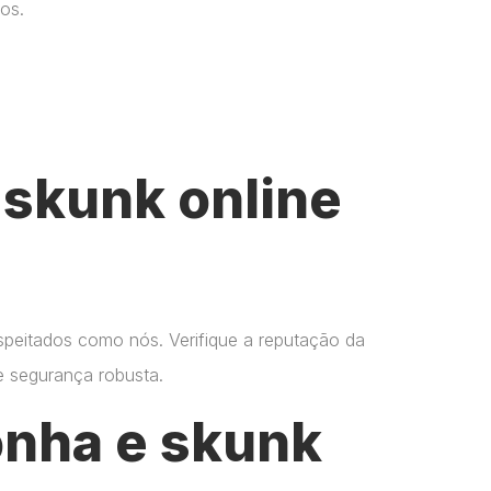
os.
skunk online
espeitados como nós. Verifique a reputação da
 e segurança robusta.
onha e skunk