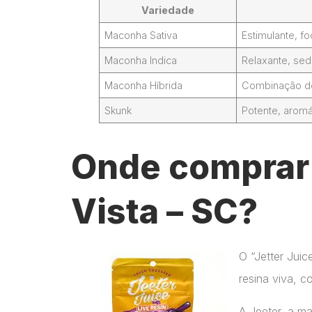
Variedade
Maconha Sativa
Estimulante, 
Maconha Indica
Relaxante, sed
Maconha Híbrida
Combinação de 
Skunk
Potente, aromá
Onde comprar J
Vista – SC?
O “Jetter Jui
resina viva, c
A Jeeter, a m