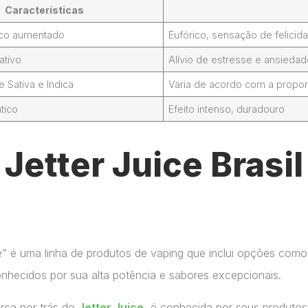
Características
foco aumentado
Eufórico, sensação de felicid
ativo
Alívio de estresse e ansieda
Sativa e Indica
Varia de acordo com a propor
tico
Efeito intenso, duradouro
etter Juice Brasil
ce” é uma linha de produtos de vaping que inclui opções como
onhecidos por sua alta potência e sabores excepcionais.
arca por trás do
Jetter Juice
, é conhecida por seus produtos