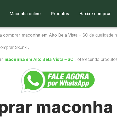
Maconha online
Produtos
Haxixe comprar
ra
comprar maconha em Alto Bela Vista – SC
de qualidade no
Comprar Skunk”.
ar
maconha
em Alto Bela Vista – SC
, oferecendo produtos
rar maconha 