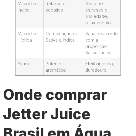
Maconha
Relaxante,
Alívio de
Indica
sedativo
estresse e
ansiedade,
relaxamento
Maconha
Combinação de
Varia de acordo
Híbrida
Sativa e Indica
com a
proporção
Sativa-Indica
Skunk
Potente,
Efeito intenso,
aromático
duradouro
Onde comprar
Jetter Juice
Brasil em Água