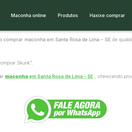
Maconha online
Produtos
Haxixe comprar
ra
comprar maconha em Santa Rosa de Lima – SE
de qualid
Comprar Skunk”.
ar
maconha
em Santa Rosa de Lima – SE
, oferecendo prod