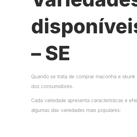
disponívei
– SE
Quando se trata de comprar maconha e skunk no
dos consumidores.
Cada variedade apresenta características e ef
algumas das variedades mais populares: