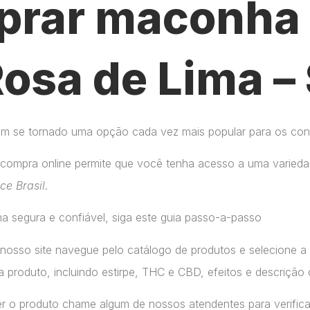
rar maconha 
osa de Lima –
tem se tornado uma opção cada vez mais popular para os co
compra online permite que você tenha acesso a uma variedad
ice Brasil
.
a segura e confiável, siga este guia passo-a-passo
 nosso site navegue pelo catálogo de produtos e selecione 
 produto, incluindo estirpe, THC e CBD, efeitos e descrição 
r o produto chame algum de nossos atendentes para verifica