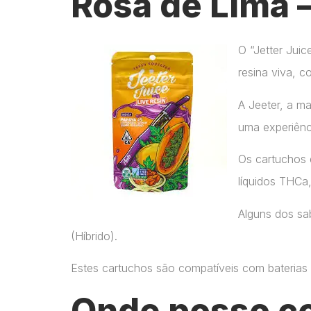
Rosa de Lima 
O “Jetter Jui
resina viva, c
A Jeeter, a m
uma experiênc
Os cartuchos 
líquidos THCa
Alguns dos sab
(Híbrido).
Estes cartuchos são compatíveis com baterias p
Onde posso c