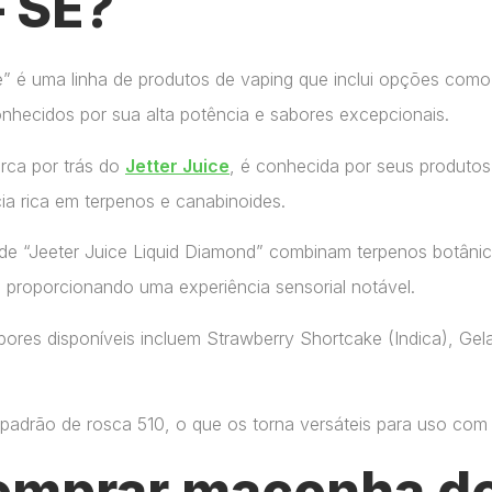
– SE?
ce” é uma linha de produtos de vaping que inclui opções como
onhecidos por sua alta potência e sabores excepcionais.
arca por trás do
Jetter Juice
, é conhecida por seus produtos
ia rica em terpenos e canabinoides.
de “Jeeter Juice Liquid Diamond” combinam terpenos botânic
, proporcionando uma experiência sensorial notável.
ores disponíveis incluem Strawberry Shortcake (Indica), Gelat
adrão de rosca 510, o que os torna versáteis para uso com di
omprar maconha de