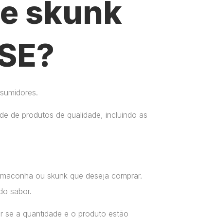
e skunk
 SE?
nsumidores.
e de produtos de qualidade, incluindo as
a maconha ou skunk que deseja comprar.
do sabor.
r se a quantidade e o produto estão