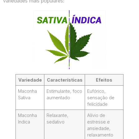
variedades mais populares:
Variedade
Características
Efeitos
Maconha
Estimulante, foco
Eufórico,
Sativa
aumentado
sensação de
felicidade
Maconha
Relaxante,
Alívio de
Indica
sedativo
estresse e
ansiedade,
relaxamento