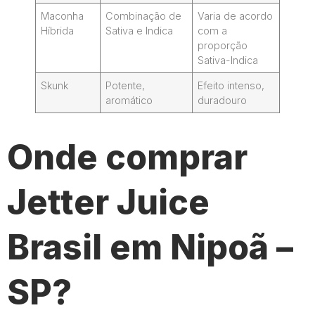
Maconha
Combinação de
Varia de acordo
Híbrida
Sativa e Indica
com a
proporção
Sativa-Indica
Skunk
Potente,
Efeito intenso,
aromático
duradouro
Onde comprar
Jetter Juice
Brasil em Nipoã –
SP?