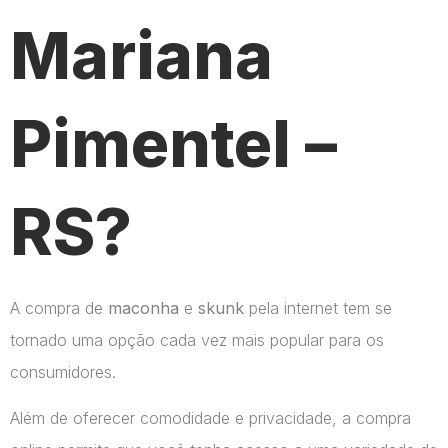
Mariana
Pimentel –
RS?
A compra de
maconha
e
skunk
pela internet tem se
tornado uma opção cada vez mais popular para os
consumidores.
Além de oferecer comodidade e privacidade, a compra