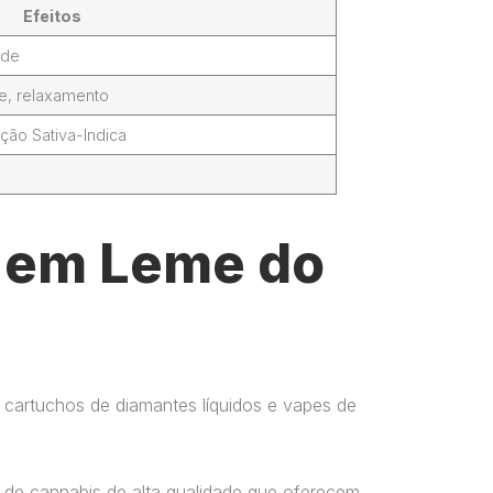
Efeitos
ade
de, relaxamento
ção Sativa-Indica
l em Leme do
 cartuchos de diamantes líquidos e vapes de
 de cannabis de alta qualidade que oferecem