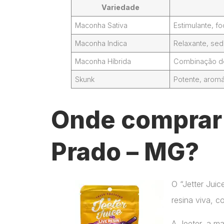
Variedade
Maconha Sativa
Estimulante, 
Maconha Indica
Relaxante, sed
Maconha Híbrida
Combinação de 
Skunk
Potente, aromá
Onde comprar 
Prado – MG?
O “Jetter Jui
resina viva, c
A Jeeter, a m