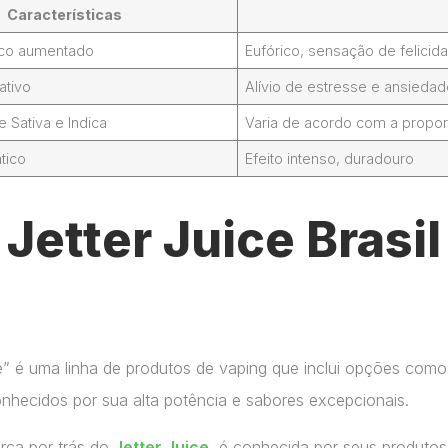
Características
foco aumentado
Eufórico, sensação de felicid
ativo
Alívio de estresse e ansieda
Sativa e Indica
Varia de acordo com a propor
tico
Efeito intenso, duradouro
Jetter Juice Brasi
ce” é uma linha de produtos de vaping que inclui opções como
onhecidos por sua alta potência e sabores excepcionais.
arca por trás do
Jetter Juice
, é conhecida por seus produtos