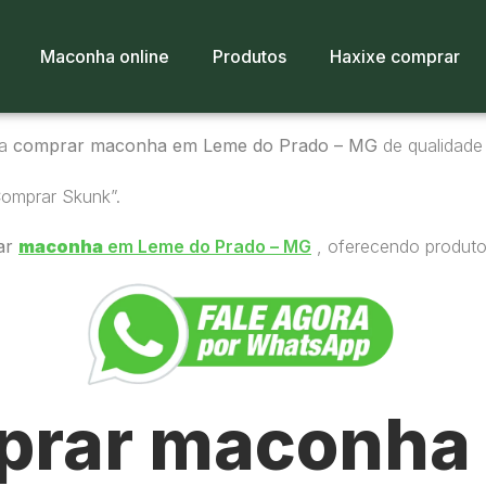
Maconha online
Produtos
Haxixe comprar
ra
comprar maconha em Leme do Prado – MG
de qualidade 
Comprar Skunk”.
ar
maconha
em Leme do Prado – MG
, oferecendo produtos
rar maconha 