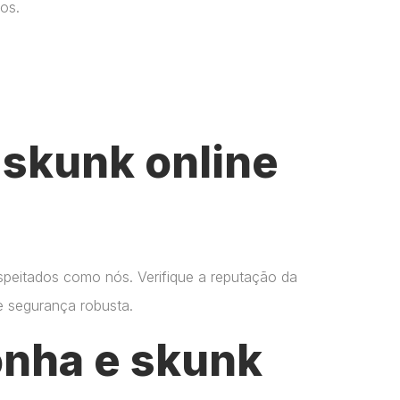
os.
skunk online
espeitados como nós. Verifique a reputação da
 e segurança robusta.
onha e skunk