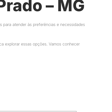
Prado – MG
s para atender às preferências e necessidades
usca explorar essas opções. Vamos conhecer