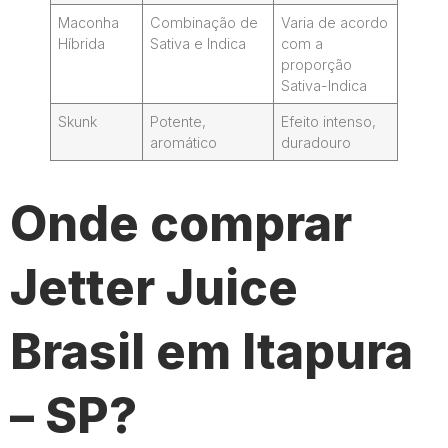
Maconha
Combinação de
Varia de acordo
Híbrida
Sativa e Indica
com a
proporção
Sativa-Indica
Skunk
Potente,
Efeito intenso,
aromático
duradouro
Onde comprar
Jetter Juice
Brasil em Itapura
– SP?