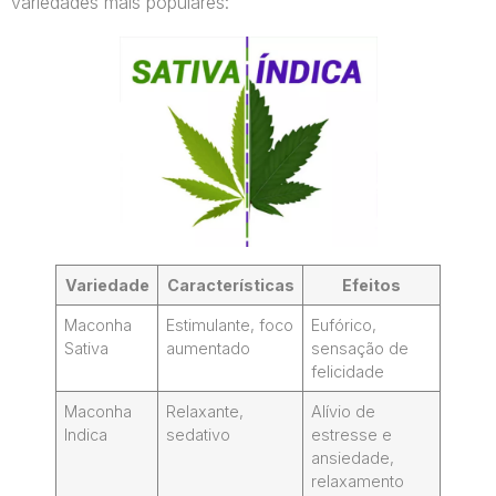
variedades mais populares:
Variedade
Características
Efeitos
Maconha
Estimulante, foco
Eufórico,
Sativa
aumentado
sensação de
felicidade
Maconha
Relaxante,
Alívio de
Indica
sedativo
estresse e
ansiedade,
relaxamento