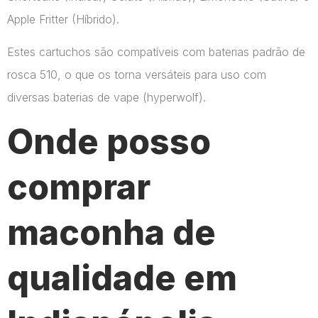
Apple Fritter (Híbrido).
Estes cartuchos são compatíveis com baterias padrão de
rosca 510, o que os torna versáteis para uso com
diversas baterias de vape​ (hyperwolf)​.
Onde posso
comprar
maconha de
qualidade em