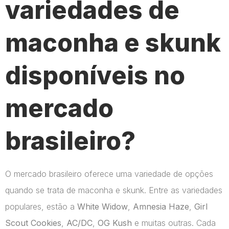
variedades de
maconha e skunk
disponíveis no
mercado
brasileiro?
O mercado brasileiro oferece uma variedade de opções
quando se trata de maconha e skunk. Entre as variedades
populares, estão a
White Widow
,
Amnesia Haze
,
Girl
Scout Cookies
,
AC/DC
,
OG Kush
e muitas outras. Cada