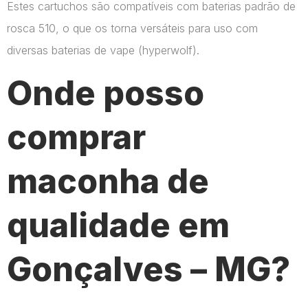
Estes cartuchos são compatíveis com baterias padrão de
rosca 510, o que os torna versáteis para uso com
diversas baterias de vape​ (hyperwolf)​.
Onde posso
comprar
maconha de
qualidade em
Gonçalves – MG?