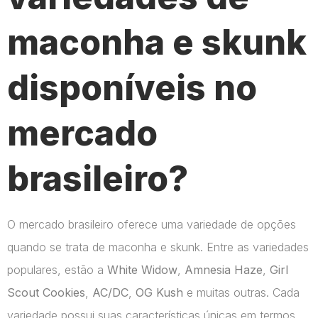
maconha e skunk
disponíveis no
mercado
brasileiro?
O mercado brasileiro oferece uma variedade de opções
quando se trata de maconha e skunk. Entre as variedades
populares, estão a
White Widow
,
Amnesia Haze
,
Girl
Scout Cookies
,
AC/DC
,
OG Kush
e muitas outras. Cada
variedade possui suas características únicas em termos