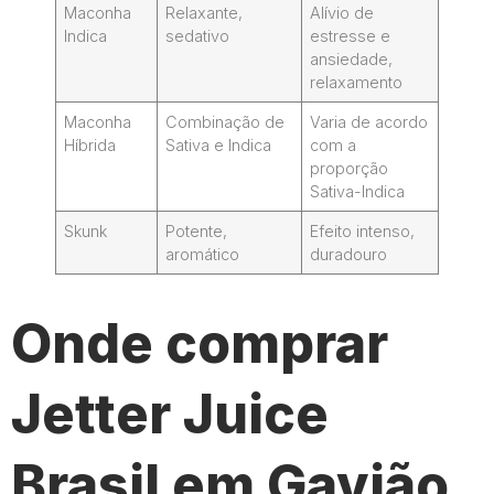
Maconha
Relaxante,
Alívio de
Indica
sedativo
estresse e
ansiedade,
relaxamento
Maconha
Combinação de
Varia de acordo
Híbrida
Sativa e Indica
com a
proporção
Sativa-Indica
Skunk
Potente,
Efeito intenso,
aromático
duradouro
Onde comprar
Jetter Juice
Brasil em Gavião