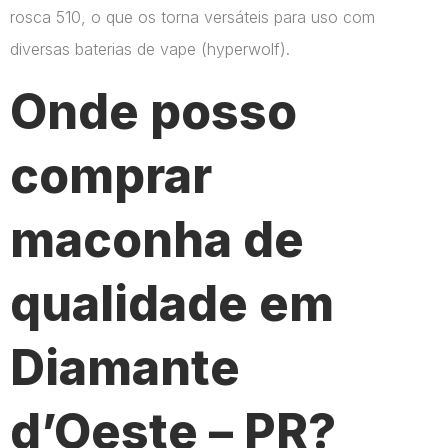
rosca 510, o que os torna versáteis para uso com
diversas baterias de vape​ (hyperwolf)​.
Onde posso
comprar
maconha de
qualidade em
Diamante
d’Oeste – PR?