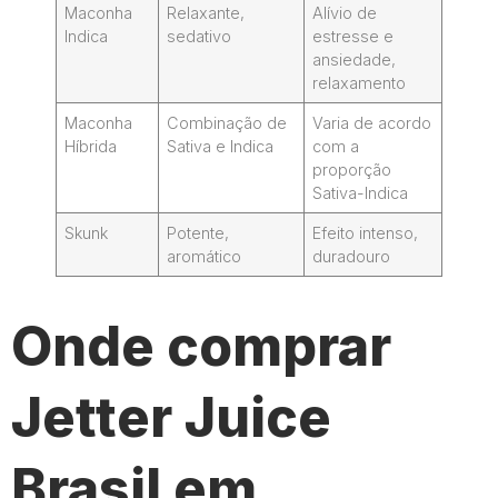
Maconha
Relaxante,
Alívio de
Indica
sedativo
estresse e
ansiedade,
relaxamento
Maconha
Combinação de
Varia de acordo
Híbrida
Sativa e Indica
com a
proporção
Sativa-Indica
Skunk
Potente,
Efeito intenso,
aromático
duradouro
Onde comprar
Jetter Juice
Brasil em