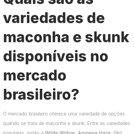
variedades de
maconha e skunk
disponíveis no
mercado
brasileiro?
O mercado brasileiro oferece uma variedade de opções
quando se trata de maconha e skunk. Entre as variedades
populares, estão a
White Widow
,
Amnesia Haze
,
Girl