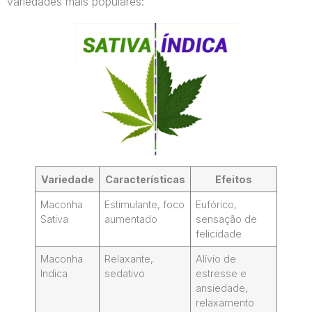
variedades mais populares:
Variedade
Características
Efeitos
Maconha
Estimulante, foco
Eufórico,
Sativa
aumentado
sensação de
felicidade
Maconha
Relaxante,
Alívio de
Indica
sedativo
estresse e
ansiedade,
relaxamento