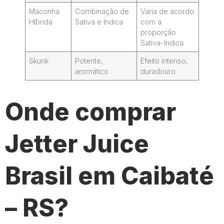
Maconha
Combinação de
Varia de acordo
Híbrida
Sativa e Indica
com a
proporção
Sativa-Indica
Skunk
Potente,
Efeito intenso,
aromático
duradouro
Onde comprar
Jetter Juice
Brasil em Caibaté
– RS?