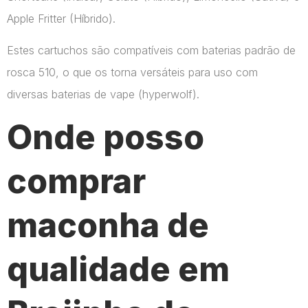
Apple Fritter (Híbrido).
Estes cartuchos são compatíveis com baterias padrão de
rosca 510, o que os torna versáteis para uso com
diversas baterias de vape​ (hyperwolf)​.
Onde posso
comprar
maconha de
qualidade em