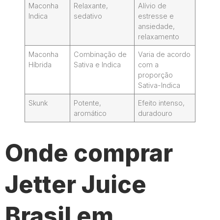
Maconha
Relaxante,
Alívio de
Indica
sedativo
estresse e
ansiedade,
relaxamento
Maconha
Combinação de
Varia de acordo
Híbrida
Sativa e Indica
com a
proporção
Sativa-Indica
Skunk
Potente,
Efeito intenso,
aromático
duradouro
Onde comprar
Jetter Juice
Brasil em