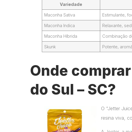
Variedade
Maconha Sativa
Estimulante, 
Maconha Indica
Relaxante, sed
Maconha Híbrida
Combinação de 
Skunk
Potente, aromá
Onde comprar 
do Sul – SC?
O “Jetter Jui
resina viva, c
A Jeeter, a m