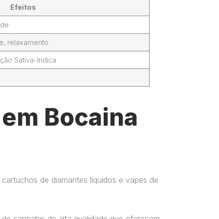
Efeitos
ade
de, relaxamento
ção Sativa-Indica
l em Bocaina
 cartuchos de diamantes líquidos e vapes de
 de cannabis de alta qualidade que oferecem