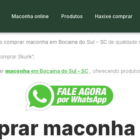
Maconha online
Produtos
Haxixe comprar
ra
comprar maconha em Bocaina do Sul – SC
de qualidade n
Comprar Skunk”.
ar
maconha
em Bocaina do Sul – SC
, oferecendo produtos
rar maconha 