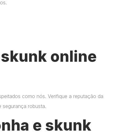
os.
skunk online
espeitados como nós. Verifique a reputação da
 e segurança robusta.
onha e skunk