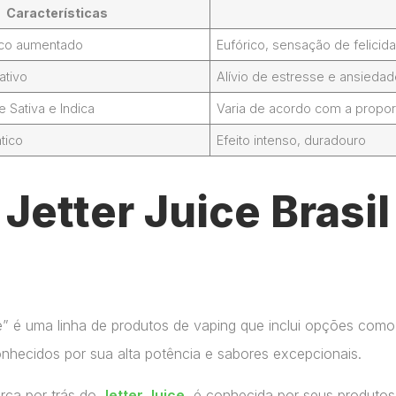
Características
foco aumentado
Eufórico, sensação de felicid
ativo
Alívio de estresse e ansieda
Sativa e Indica
Varia de acordo com a propor
tico
Efeito intenso, duradouro
Jetter Juice Brasi
ce” é uma linha de produtos de vaping que inclui opções como
onhecidos por sua alta potência e sabores excepcionais.
arca por trás do
Jetter Juice
, é conhecida por seus produtos