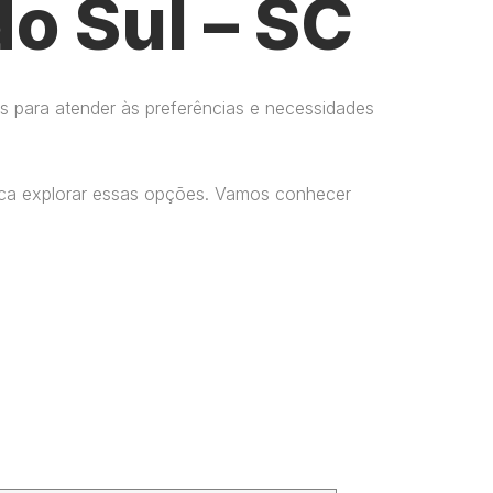
o Sul – SC
s para atender às preferências e necessidades
usca explorar essas opções. Vamos conhecer