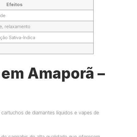
Efeitos
ade
de, relaxamento
ção Sativa-Indica
l em Amaporã –
 cartuchos de diamantes líquidos e vapes de
 de cannabis de alta qualidade que oferecem