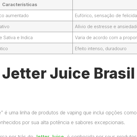
Características
foco aumentado
Eufórico, sensação de felicid
ativo
Alívio de estresse e ansieda
Sativa e Indica
Varia de acordo com a propor
tico
Efeito intenso, duradouro
Jetter Juice Brasi
ce” é uma linha de produtos de vaping que inclui opções como
onhecidos por sua alta potência e sabores excepcionais.
arca por trás do
Jetter Juice
, é conhecida por seus produtos