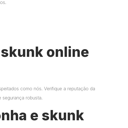
os.
skunk online
espeitados como nós. Verifique a reputação da
 e segurança robusta.
onha e skunk