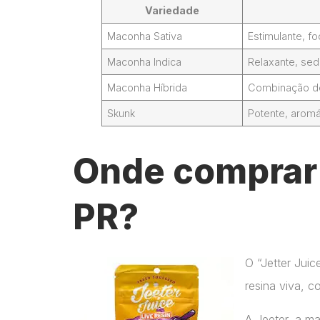
Variedade
Maconha Sativa
Estimulante, 
Maconha Indica
Relaxante, sed
Maconha Híbrida
Combinação de 
Skunk
Potente, aromá
Onde comprar 
PR?
O “Jetter Jui
resina viva, c
A Jeeter, a m