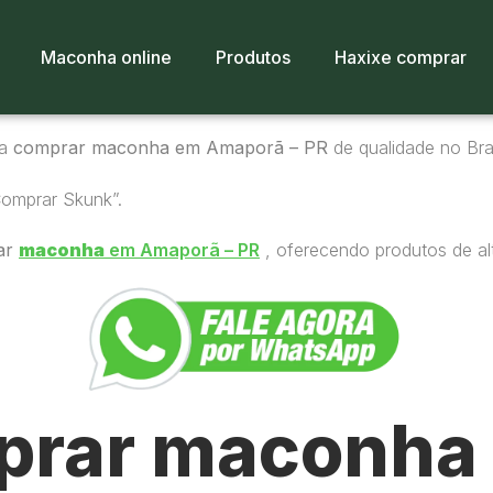
Maconha online
Produtos
Haxixe comprar
ra
comprar maconha em Amaporã – PR
de qualidade no Bras
Comprar Skunk”.
ar
maconha
em Amaporã – PR
, oferecendo produtos de al
rar maconha 