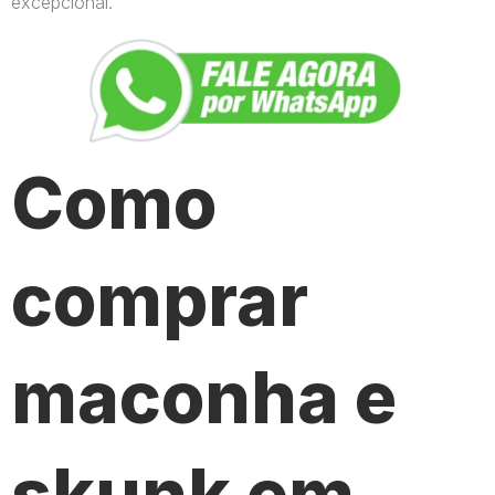
excepcional.
Como
comprar
maconha e
skunk em