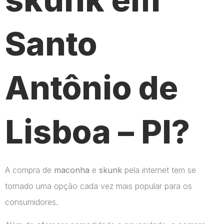
Santo
Antônio de
Lisboa – PI?
A compra de
maconha
e
skunk
pela internet tem se
tornado uma opção cada vez mais popular para os
consumidores.