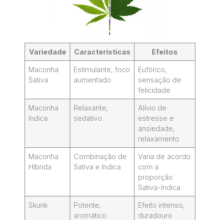
Variedade
Características
Efeitos
Maconha
Estimulante, foco
Eufórico,
Sativa
aumentado
sensação de
felicidade
Maconha
Relaxante,
Alívio de
Indica
sedativo
estresse e
ansiedade,
relaxamento
Maconha
Combinação de
Varia de acordo
Híbrida
Sativa e Indica
com a
proporção
Sativa-Indica
Skunk
Potente,
Efeito intenso,
aromático
duradouro